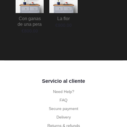
Con ganas
La flor
de una pera
€
900.00
€
800.00
Servicio al cliente
Need Help?
FAQ
Secure payment
Delivery
Returns & refunds