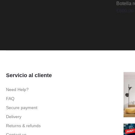
Botella r
€
600.00
Servicio al cliente
Need Help?
FAQ
Secure payment
Delivery
Returns & refunds
Contact us