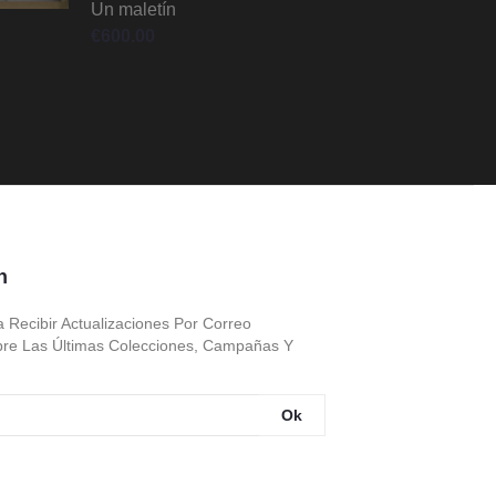
Un maletín
€
600.00
n
a Recibir Actualizaciones Por Correo
bre Las Últimas Colecciones, Campañas Y
Ok