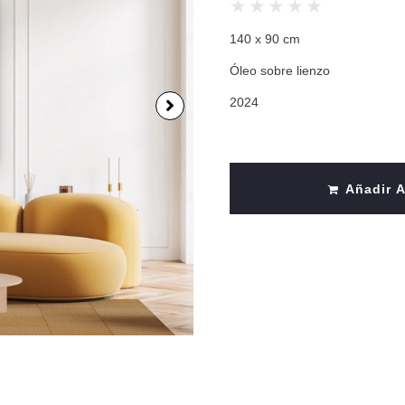
★
★
★
★
★
140 x 90 cm
Óleo sobre lienzo
2024
Añadir A