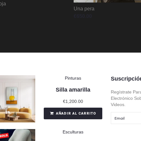
oja
Una pera
€
650.00
Pinturas
Suscripció
Silla amarilla
Regístrate Par
Electrónico So
€
1,200.00
Videos.
AÑADIR AL CARRITO
Esculturas