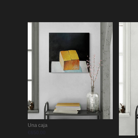
Una caja
€
650.00