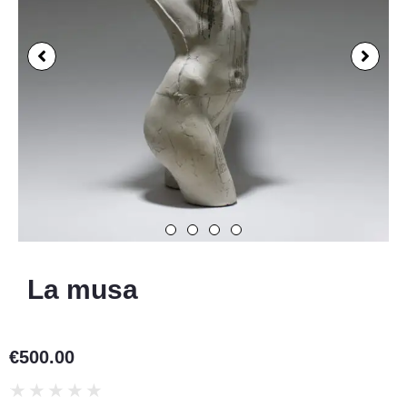
La musa
€
500.00
★
★
★
★
★