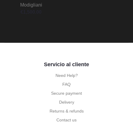
Modigliani
€
1,500.00
Servicio al cliente
Need Help?
FAQ
Secure payment
Delivery
Returns & refunds
Contact us