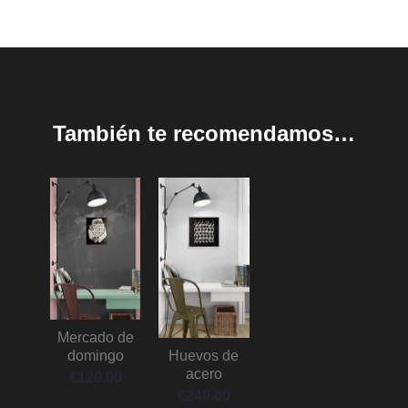
También te recomendamos…
Mercado de
domingo
Huevos de
acero
€
120.00
€
240.00