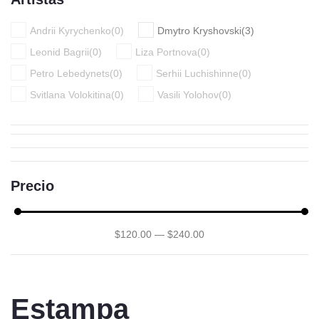
Andrii Kyrychenko
(
0
)
Dmytro Kryshovski
(
3
)
Leonid Bagrii
(
0
)
Liza Portnova
(
0
)
Petro Lebedynets
(
0
)
Serhii Luchishinne
(
0
)
Svitlana Volokitina
(
0
)
Vasili Yolohov
(
0
)
Precio
$
120
.00
—
$
240
.00
Estampa