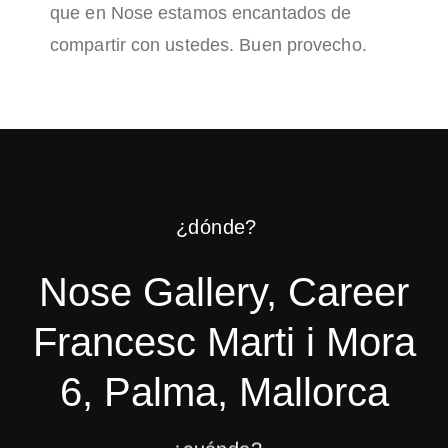
que en Nose estamos encantados de
compartir con ustedes. Buen provecho.
¿dónde?
Nose Gallery, Career
Francesc Marti i Mora
6, Palma, Mallorca
¿cuándo?